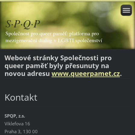
S·P·Q·P
Společnost pro queer paměť: platforma pro
mezigenerační dialog v LGBTI společenství
Webové stránky Společnosti pro
queer paměť byly přesunuty na
novou adresu
www.queerpamet.cz
.
Kontakt
SPQP, z.s.
Viklefova 16
Praha 3, 130 00