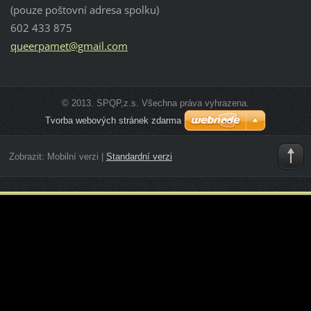
(pouze poštovní adresa spolku)
602 433 875
queerpam
et@gmail
.com
© 2013. SPQP,z.s. Všechna práva vyhrazena.
Tvorba webových stránek zdarma
Zobrazit:
Mobilní verzi
|
Standardní verzi